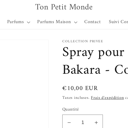
Ton Petit Monde
Parfums
Parfums Maison
Contact
Suivi C
COLLECTION PRIVEE
Spray pour l
Bakara - Co
Prix
€10,00 EUR
habituel
Taxes incluses.
Frais d'expédition
ca
Quantité
Réduire
Augmenter