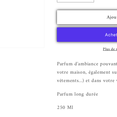
la
la
quantité
quantité
Ajou
de
de
Spray
Spray
pour
pour
le
le
Textilles
Textilles
Plus de
-
-
Bakara
Bakara
Parfum d'ambiance pouvant ê
-
-
votre maison, également sur
Collection
Collection
Privée
Privée
vêtements...) et dans votre
Parfum long durée
250 Ml