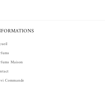
NFORMATIONS
cueil
rfums
rfums Maison
ntact
ivi Commande