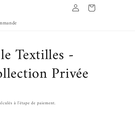
Connexion
Panier
ommande
e Textilles -
llection Privée
lculés à l'étape de paiement.