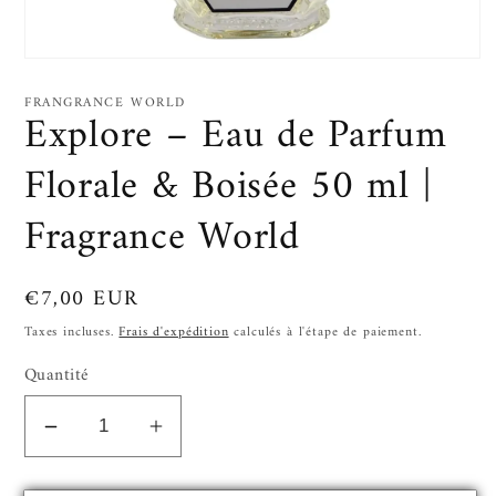
Ouvrir
le
média
FRANGRANCE WORLD
Explore – Eau de Parfum
1
dans
une
Florale & Boisée 50 ml |
fenêtre
modale
Fragrance World
Prix
€7,00 EUR
habituel
Taxes incluses.
Frais d'expédition
calculés à l'étape de paiement.
Quantité
Réduire
Augmenter
la
la