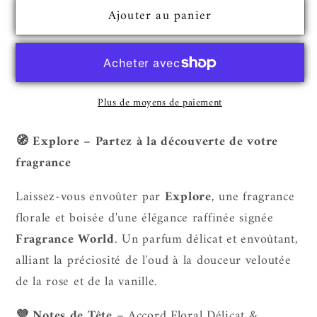
quantité
quantité
Ajouter au panier
de
de
Explore
Explore
–
–
Eau
Eau
de
de
Plus de moyens de paiement
Parfum
Parfum
Florale
Florale
🧭 Explore – Partez à la découverte de votre
&amp;
&amp;
fragrance
Boisée
Boisée
50
50
Laissez-vous envoûter par
Explore
, une fragrance
ml
ml
florale et boisée d'une élégance raffinée signée
|
|
Fragrance World
. Un parfum délicat et envoûtant,
Fragrance
Fragrance
World
World
alliant la préciosité de l'oud à la douceur veloutée
de la rose et de la vanille.
💜 Notes de Tête
– Accord Floral Délicat &